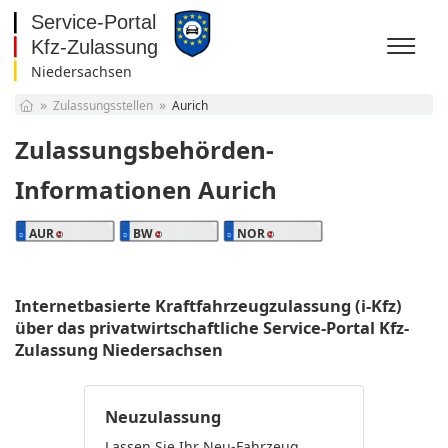
Niedersachsen
Baden-Württemberg
Zulassungsstellen
Aurich
Bayern
Berlin
Zulassungsbehörden-
Brandenburg
Bremen
Informationen Aurich
Hamburg
Hessen
AUR
BW
NOR
Mecklenburg-
Vorpommern
Niedersachsen
Nordrhein-Westfalen
Internetbasierte Kraftfahrzeugzulassung (i-Kfz)
Rheinland-Pfalz
über das privatwirtschaftliche Service-Portal Kfz-
Saarland
Zulassung Niedersachsen
Sachsen
Sachsen-Anhalt
Schleswig-Holstein
Neuzulassung
Thüringen
Lassen Sie Ihr Neu-Fahrzeug