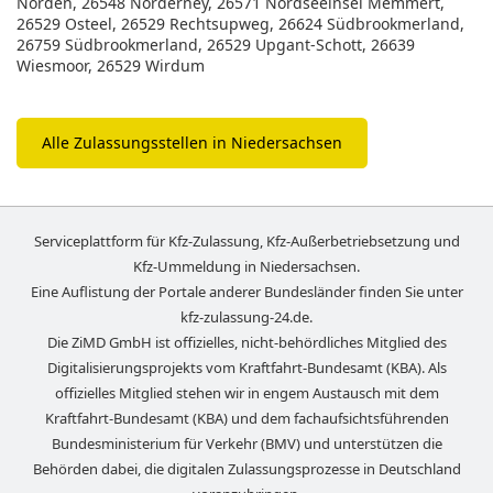
Norden, 26548 Norderney, 26571 Nordseeinsel Memmert,
26529 Osteel, 26529 Rechtsupweg, 26624 Südbrookmerland,
26759 Südbrookmerland, 26529 Upgant-Schott, 26639
Wiesmoor, 26529 Wirdum
Alle Zulassungsstellen in Niedersachsen
Serviceplattform für Kfz-Zulassung, Kfz-Außerbetriebsetzung und
Kfz-Ummeldung in
Niedersachsen
.
Eine Auflistung der Portale anderer Bundesländer finden Sie unter
kfz-zulassung-24.de
.
Die ZiMD GmbH ist offizielles, nicht-behördliches Mitglied des
Digitalisierungsprojekts vom Kraftfahrt-Bundesamt (KBA). Als
offizielles Mitglied stehen wir in engem Austausch mit dem
Kraftfahrt-Bundesamt (KBA) und dem fachaufsichtsführenden
Bundesministerium für Verkehr (BMV) und unterstützen die
Behörden dabei, die digitalen Zulassungsprozesse in Deutschland